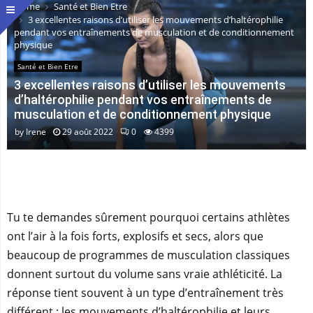
Home
Santé et Bien Etre
3 excellentes raisons d’utiliser les mouvements d’haltérophilie
pendant vos entraînements de musculation et de conditionnement
physique
Santé et Bien Etre
3 excellentes raisons d’utiliser les mouvements
d’haltérophilie pendant vos entraînements de
musculation et de conditionnement physique
by
Irene
29 août 2022
0
4399
Tu te demandes sûrement pourquoi certains athlètes
ont l’air à la fois forts, explosifs et secs, alors que
beaucoup de programmes de musculation classiques
donnent surtout du volume sans vraie athléticité. La
réponse tient souvent à un type d’entraînement très
différent : les mouvements d’haltérophilie et leurs