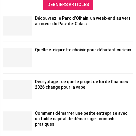
c
DERNIERS ARTICLES
E
h
f
A
Découvrez le Parc d’Olhain, un week-end au vert
o
au cœur du Pas-de-Calais
r
R
:
C
Quelle e-cigarette choisir pour débutant curieux
H
Décryptage : ce que le projet de loi de finances
2026 change pour la vape
Comment démarrer une petite entreprise avec
un faible capital de démarrage : conseils
pratiques