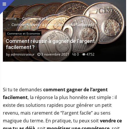
Home
Commerce et Economie
Comment réussir à gagner de l’argent facilement ?
Commerce et Economie
Comment réussir à gagner de l’argent
facilement ?
by
administrateur
3 novembre 2021
0
4752
Si tu te demandes
comment gagner de l’argent
facilement
, la réponse la plus honnête est simple : il
existe des solutions rapides pour générer un petit
revenu, mais rarement de “l’argent facile” au sens
magique du terme. En pratique, tu peux soit
vendre ce
que tu as déjà
, soit
monétiser une compétence
, soit