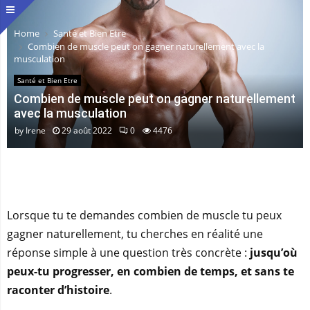
Home
Santé et Bien Etre
Combien de muscle peut on gagner naturellement avec la
musculation
Santé et Bien Etre
Combien de muscle peut on gagner naturellement
avec la musculation
by
Irene
29 août 2022
0
4476
Lorsque tu te demandes combien de muscle tu peux
gagner naturellement, tu cherches en réalité une
réponse simple à une question très concrète :
jusqu’où
peux-tu progresser, en combien de temps, et sans te
raconter d’histoire
.