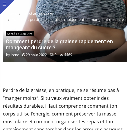
Home
Santé et Bien Etre
Comment perdre de la graisse rapidement en mangeant du sucre
?
Santé et Bien Etre
Comment perdre de la graisse rapidement en
mangeant du sucre ?
by
Irene
29 août 2022
0
4469
Perdre de la graisse, en pratique, ne se résume pas à
“manger moins”. Si tu veux vraiment obtenir des
résultats durables, il faut comprendre comment ton
corps utilise l’énergie, comment préserver ta masse
musculaire et comment organiser tes repas et ton
entraînement sans tomber dans les erreurs classiques.