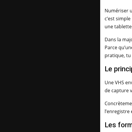
Numériser u
c’est simple
une tablette
Dans la majo
Parce qu’une
pratique, tu
Le princ
Une VHS envo
de capture v
Concrètement
l’enregistre
Les forma