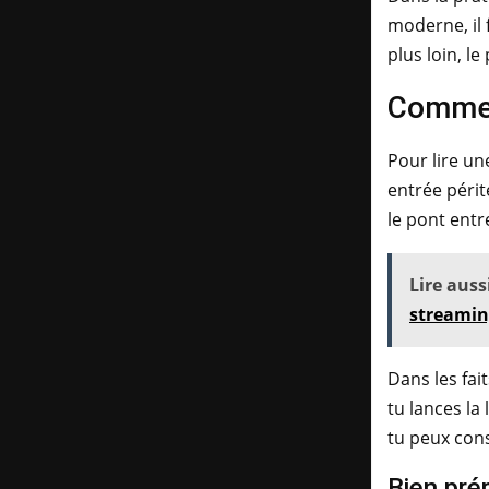
moderne, il 
plus loin, le
Commen
Pour lire un
entrée périt
le pont entr
Lire aussi
streamin
Dans les fai
tu lances la
tu peux cons
Bien pré