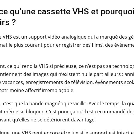
ce qu’une cassette VHS et pourquoi
rs ?
e VHS est un support vidéo analogique qui a marqué des gén
ormat le plus courant pour enregistrer des films, des évén
, ce qui rend la VHS si précieuse, ce n’est pas sa technol
ntiennent des images qui n’existent nulle part ailleurs : an
 vacances, enregistrements de télévision, événements scolair
atrimoine affectif irremplaçable.
 c’est que la bande magnétique vieillit. Avec le temps, la qua
t même se bloquer. C’est pour ça qu’il est recommandé de les
vant qu’elles ne se détériorent davantage.
ique, une VHS peut encore être lue si le support est intact e