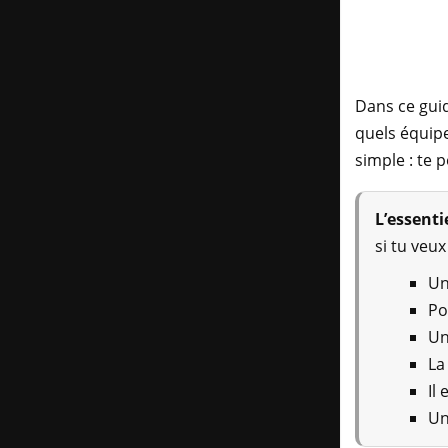
Dans ce gui
quels équipe
simple : te 
L’essentie
si tu veu
Un
Po
Un
La
Il
Un