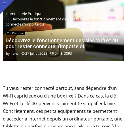
Home
Vie Pratique
Découvrez le fonctionnement des clés Wifi et 4G pour rester
connecté n’importe où
Vie Pratique
Découvrez le fonctionnement des clés Wifi et 4G
pour rester connecté n’importe où
by
Irene
27 juillet 2023
0
3893
Tu veux rester connecté partout, sans dépendre d’un
Wi‑Fi capricieux ou d’une box fixe ? Dans ce cas, la clé
Wi‑Fi et la clé 4G peuvent vraiment te simplifier la vie.
Concrètement, ces petits équipements te permettent
d’accéder à Internet depuis un ordinateur portable, une
tablette ou parfois plusieurs appareils, que tu sois à la