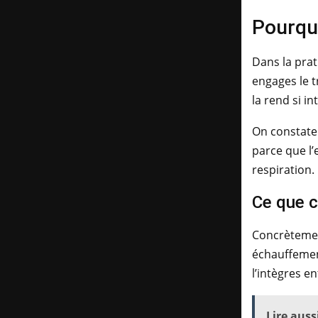
Pourquo
Dans la prat
engages le t
la rend si i
On constate 
parce que l’
respiration. 
Ce que c
Concrètement
échauffement
l’intègres e
Lire aussi