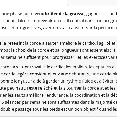
ns une phase où tu veux
brûler de la graisse
, gagner en con
er peut clairement devenir un outil central dans ton prog
enses et progressives, avec un vrai transfert sur la performa
l a retenir :
la corde à sauter améliore le cardio, l’agilité e
mps ; le choix de la corde et sa longueur sont essentiels ; l
ar semaine suffisent pour progresser ; et les exercices varié
 corde à sauter travaille le cardio, les mollets, les épaules et
e corde légère convient mieux aux débutants, une corde plus 
 bonne longueur aide à garder un rythme fluide et à éviter l
ute peu haut, reste relâché et fais tourner la corde avec les
rier les sauts améliore l’endurance, la coordination et la d
à 5 séances par semaine sont suffisantes dans la majorité de
 double passage sous les pieds est un bon objectif quand le