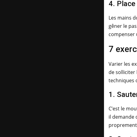
4. Place
Les mains doi
gêner le pas
compenser 
7 exerc
Varier les e
de sollicite
techniques o
1. Sauter
C’est le mou
il demande d
proprement