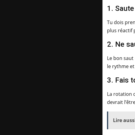
1. Saute
Tu dois pren
plus réactif 
2. Ne sa
Le bon saut 
le rythme et
3. Fais 
La rotation 
devrait l’êtr
Lire aussi