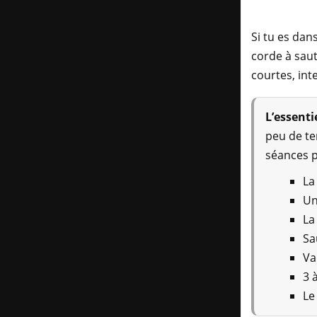
Si tu es da
corde à saut
courtes, int
L’essentie
peu de te
séances p
La
Un
La
Sa
Va
3 
Le