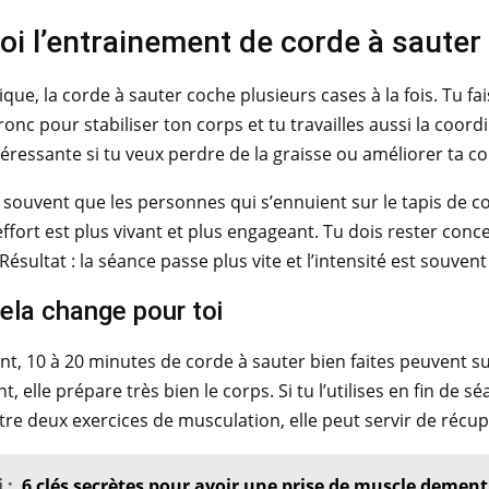
i l’entrainement de corde à sauter e
ique, la corde à sauter coche plusieurs cases à la fois. Tu fa
ronc pour stabiliser ton corps et tu travailles aussi la coo
ntéressante si tu veux perdre de la graisse ou améliorer ta c
souvent que les personnes qui s’ennuient sur le tapis de co
effort est plus vivant et plus engageant. Tu dois rester conc
Résultat : la séance passe plus vite et l’intensité est souvent
ela change pour toi
, 10 à 20 minutes de corde à sauter bien faites peuvent suff
, elle prépare très bien le corps. Si tu l’utilises en fin de s
ntre deux exercices de musculation, elle peut servir de récu
 :
6 clés secrètes pour avoir une prise de muscle dement