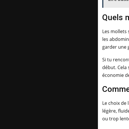
Quels m
Les mollets s
les abdomina
garder une g
Si tu rencon
début. Cela 
économie d
Commen
Le choix de 
légère, flui
ou trop lent