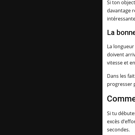
Si ton objec
davantage re
intéressante
La bonne
La longueur 
doivent arri
vitesse et e
Dans les fai
progresser p
Comment
Si tu débute
excès d’effo
secondes.