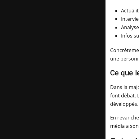
Actualit
Intervi
Analys
Infos s
Concrètement
une personna
Ce que l
Dans la majo
font débat. 
développés. 
En revanche,
média a son a