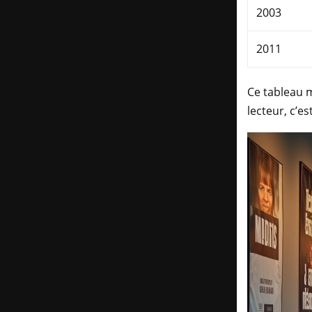
2003
2011
Ce tableau m
lecteur, c’e