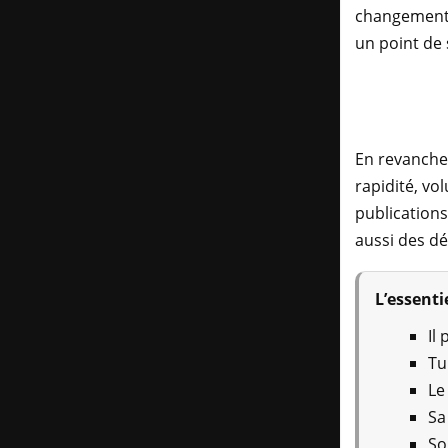
changements
un point de s
En revanche,
rapidité, vo
publications
aussi des dé
L’essentie
Il
Tu
Le
Sa
So