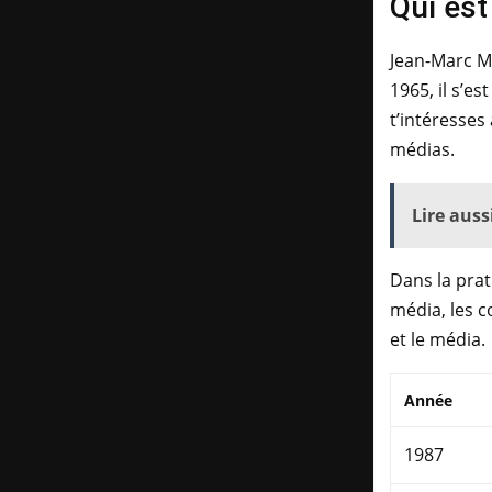
Qui es
Jean-Marc Mo
1965, il s’e
t’intéresses
médias.
Lire aussi
Dans la prat
média, les co
et le média.
Année
1987