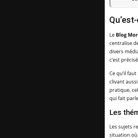
Qu’est-
Le
Blog Mor
centralise d
divers média
c’est précis
Ce qu’il fau
clivant auss
pratique, ce
qui fait parle
Les thém
Les sujets r
situation où