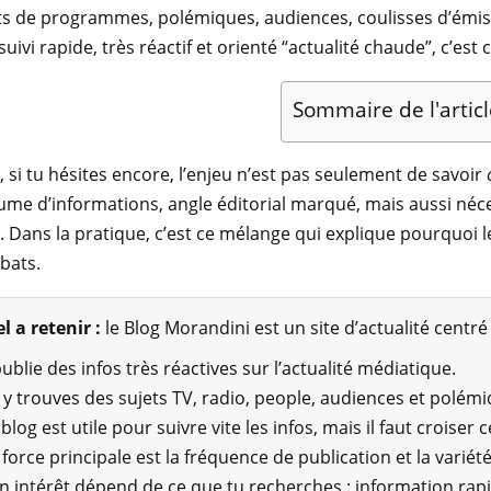
 de programmes, polémiques, audiences, coulisses d’émissio
uivi rapide, très réactif et orienté “actualité chaude”, c’est
Sommaire de l'articl
 si tu hésites encore, l’enjeu n’est pas seulement de savoir
lume d’informations, angle éditorial marqué, mais aussi néce
. Dans la pratique, c’est ce mélange qui explique pourquoi le
bats.
l a retenir :
le Blog Morandini est un site d’actualité centré 
 publie des infos très réactives sur l’actualité médiatique.
 y trouves des sujets TV, radio, people, audiences et polémi
 blog est utile pour suivre vite les infos, mais il faut croiser
 force principale est la fréquence de publication et la variété
n intérêt dépend de ce que tu recherches : information rapid