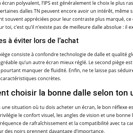
n écran polyvalent, l’IPS est généralement le choix le plus ras
certaines dalles TN peuvent encore avoir un intérêt, même s
nt souvent appréciées pour leur contraste plus marqué, ce q
r toi, c’est qu’il n’existe pas de meilleure dalle absolue : il
s à éviter lors de l’achat
iège consiste à confondre technologie de dalle et qualité g
gréable qu’un autre écran mieux réglé. Le second piège est 
 pourtant manquer de fluidité. Enfin, ne te laisse pas séd
 caractéristiques concrètes.
 choisir la bonne dalle selon ton 
s une situation où tu dois acheter un écran, le bon réflexe es
 privilégie le confort visuel, les angles de vision et une bon
fréquence de rafraîchissement et la compatibilité avec ta cart
ur des noirs prennent davantage d’importance.