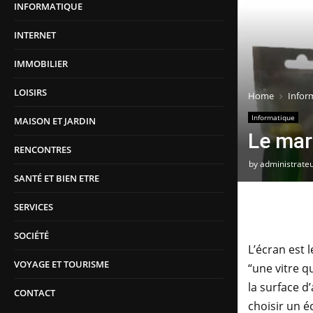
INFORMATIQUE
INTERNET
IMMOBILIER
LOISIRS
Home
Infor
Informatique
MAISON ET JARDIN
Le mar
RENCONTRES
by
administrate
SANTÉ ET BIEN ETRE
SERVICES
SOCIÉTÉ
L’écran est 
VOYAGE ET TOURISME
“une vitre q
la surface d
CONTACT
choisir un é