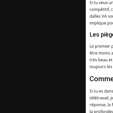
Si tu veux u
compétitif, 
dalles VA so
implique pou
Les piège
Le premier p
être moins a
très beau et
toujours les
Comment
Si tu es dan
télétravail,
réponse, la 
la profonde