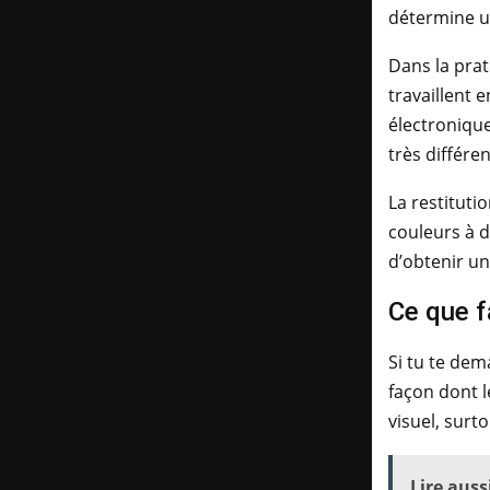
détermine un
Dans la prat
travaillent 
électronique
très différen
La restituti
couleurs à d
d’obtenir un
Ce que f
Si tu te dem
façon dont l
visuel, surt
Lire aussi