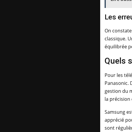
Les erre
On constate 
classique. U
équilibrée p
Quels s
Pour les té
Panasonic. D
gestion du 
la précision
Samsung est 
apprécié pou
sont réguliè