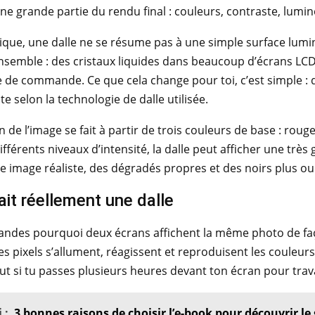
e grande partie du rendu final : couleurs, contraste, luminos
ique, une dalle ne se résume pas à une simple surface lumi
ensemble : des cristaux liquides dans beaucoup d’écrans LCD,
 de commande. Ce que cela change pour toi, c’est simple : 
te selon la technologie de dalle utilisée.
on de l’image se fait à partir de trois couleurs de base : rou
ifférents niveaux d’intensité, la dalle peut afficher une trè
e image réaliste, des dégradés propres et des noirs plus o
ait réellement une dalle
andes pourquoi deux écrans affichent la même photo de façon
es pixels s’allument, réagissent et reproduisent les couleurs.
out si tu passes plusieurs heures devant ton écran pour trava
 :
3 bonnes raisons de choisir l’e-book pour découvrir le 