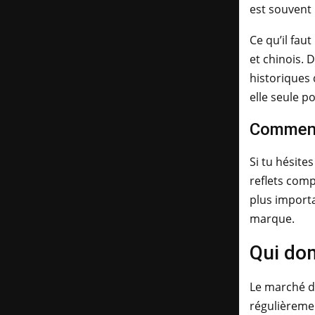
est souvent 
Ce qu’il fau
et chinois. 
historiques 
elle seule po
Comment 
Si tu hésite
reflets comp
plus importa
marque.
Qui dom
Le marché de
régulièremen