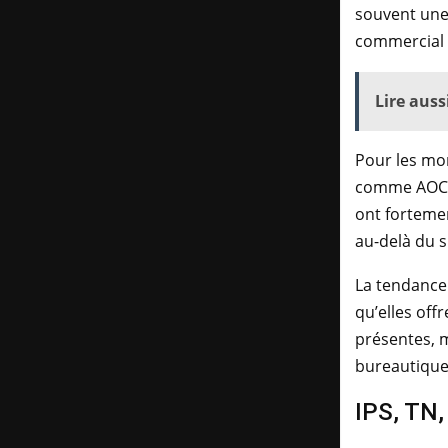
souvent une
commercial 
Lire aussi
Pour les mon
comme AOC o
ont fortemen
au-delà du s
La tendance
qu’elles off
présentes, m
bureautique,
IPS, TN,