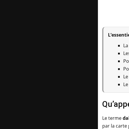
L’essentie
La
Le
Po
Po
Le
Le
Qu’appe
Le terme
da
par la carte